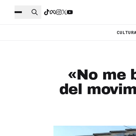
Saltar al contenido principal
Ir a navegación
CULTUR
«No me b
del movim