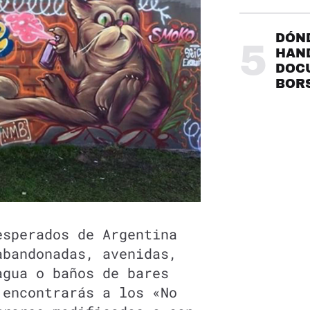
DÓND
5
HAND
DOC
BOR
esperados de Argentina
abandonadas, avenidas,
agua o baños de bares
 encontrarás a los «No