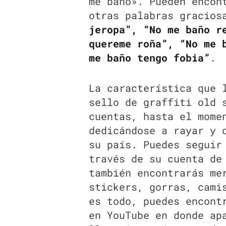
me baño». Pueden encon
otras palabras gracio
jeropa”, “No me baño r
quereme roña”, “No me 
me baño tengo fobia”
.
La característica que 
sello de graffiti old 
cuentas, hasta el mome
dedicándose a rayar y 
su país. Puedes seguir
través de su cuenta de
también encontrarás me
stickers, gorras, cami
es todo, puedes encont
en YouTube en donde ap