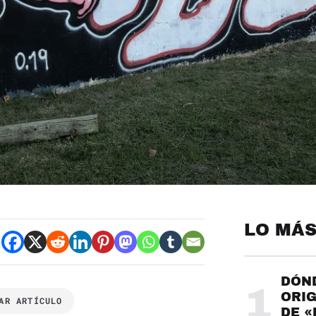
LO MÁS
DÓND
1
ORIG
AR ARTÍCULO
DE «