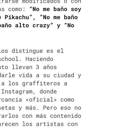
trarse modificados o con
sas como:
“No me baño soy
e Pikachu”, “No me baño
baño alto crazy” y “No
los distingue es el
school. Haciendo
nto llevan 3 años
darle vida a su ciudad y
 a los graffiteros a
 Instagram, donde
rcancía «oficial» como
setas y más. Pero eso no
rarlos con más contenido
arecen los artistas con