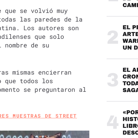
CAME
e que se volvió muy
todas las paredes de la
ntina. Los autores son
EL P
2
ARTE
ndilenses que solo
WARH
l nombre de su
UN 
EL A
ras mismas encierran
3
CRO
o que todos los
TODA
omento se preguntaron al
SAG
«POR
RES MUESTRAS DE STREET
4
HIST
LIBR
DES