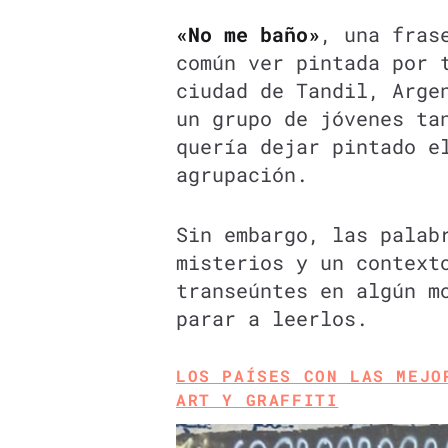
«No me baño»
, una fras
común ver pintada por 
ciudad de Tandil, Arge
un grupo de jóvenes ta
quería dejar pintado e
agrupación.
Sin embargo, las palab
misterios y un context
transeúntes en algún m
parar a leerlos.
LOS PAÍSES CON LAS MEJO
ART Y GRAFFITI