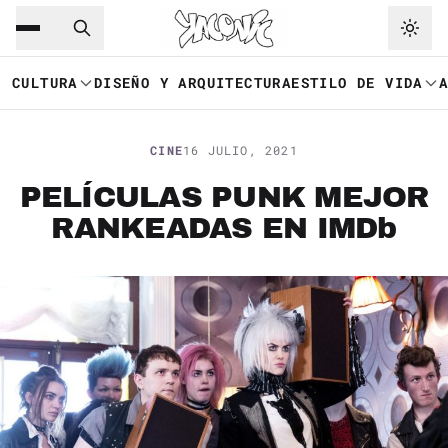
Saltar al contenido principal
Ir a navegación
CULTURA
DISEÑO Y ARQUITECTURA
ESTILO DE VIDA
CINE
16 JULIO, 2021
PELÍCULAS PUNK MEJOR
RANKEADAS EN IMDb