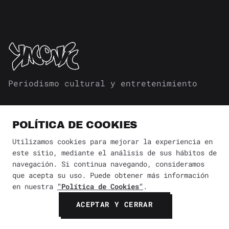
Periodismo cultural y entretenimiento
POLÍTICA DE COOKIES
Utilizamos cookies para mejorar la experiencia en
este sitio, mediante el análisis de sus hábitos de
SECCIONES
navegación. Si continua navegando, consideramos
que acepta su uso. Puede obtener más información
CULTURA
en nuestra
"Política de Cookies"
.
DISEÑO Y ARQUITECTURA
ACEPTAR Y CERRAR
ESTILO DE VIDA
GUÍAS