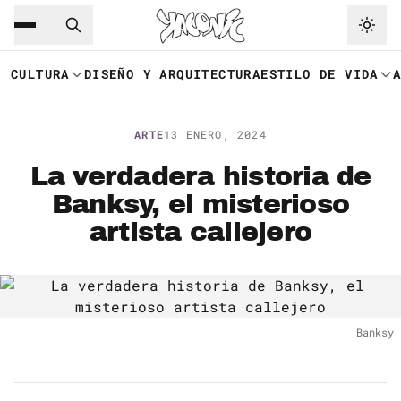
Saltar al contenido principal
Ir a navegación
CULTURA
DISEÑO Y ARQUITECTURA
ESTILO DE VIDA
ARTE
13 ENERO, 2024
La verdadera historia de
Banksy, el misterioso
artista callejero
Banksy