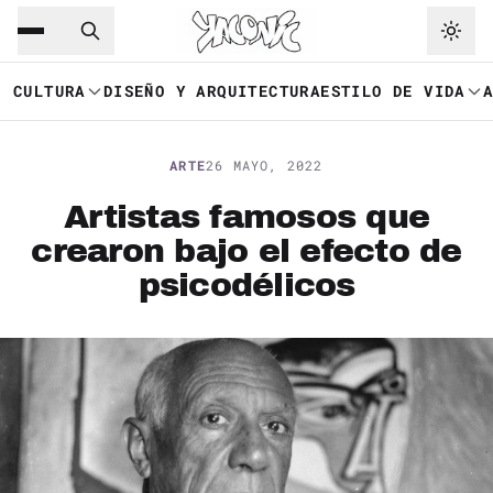
Saltar al contenido principal
Ir a navegación
CULTURA
DISEÑO Y ARQUITECTURA
ESTILO DE VIDA
ARTE
26 MAYO, 2022
Artistas famosos que
crearon bajo el efecto de
psicodélicos