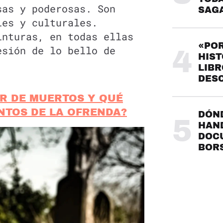
sas y poderosas. Son
SAG
les y culturales.
inturas, en todas ellas
«POR
esión de lo bello de
4
HIST
LIBR
DES
R DE MUERTOS Y QUÉ
NTOS DE LA OFRENDA?
DÓND
5
HAND
DOC
BOR