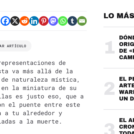
LO MÁS
DÓND
1
ORIG
AR ARTÍCULO
DE «
CAME
representaciones de
sta va más allá de la
 de naturaleza mística,
EL P
2
ARTE
 en la miniatura de su
WARH
llas es justo eso, que a
UN 
on el puente entre este
a a tu alrededor y
iadas a la muerte.
EL A
3
CRO
TODA