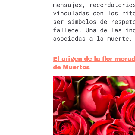
mensajes, recordatorio
vinculadas con los rit
ser símbolos de respet
fallece. Una de las in
asociadas a la muerte.
El origen de la flor mora
de Muertos