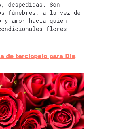
s, despedidas. Son
os fúnebres, a la vez de
o y amor hacia quien
condicionales flores
da de terciopelo para Día