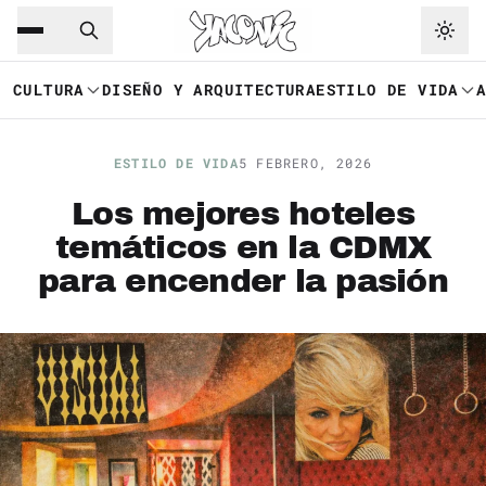
Saltar al contenido principal
Ir a navegación
CULTURA
DISEÑO Y ARQUITECTURA
ESTILO DE VIDA
ESTILO DE VIDA
5 FEBRERO, 2026
Los mejores hoteles
temáticos en la CDMX
para encender la pasión