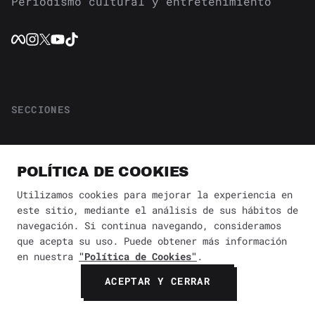
Periodismo cultural y entretenimiento
SECCIONES
CULTURA
DISEÑO Y ARQUITECTURA
POLÍTICA DE COOKIES
ESTILO DE VIDA
GUÍAS
Utilizamos cookies para mejorar la experiencia en
NOTICIAS
este sitio, mediante el análisis de sus hábitos de
navegación. Si continua navegando, consideramos
que acepta su uso. Puede obtener más información
en nuestra
"Política de Cookies"
.
INFORMACIÓN
ACEPTAR Y CERRAR
SOBRE NOSOTROS
CONTACTO