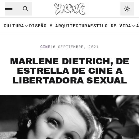
Saltar al contenido principal
Ir a navegación
CULTURA
DISEÑO Y ARQUITECTURA
ESTILO DE VIDA
CINE
10 SEPTIEMBRE, 2021
MARLENE DIETRICH, DE
ESTRELLA DE CINE A
LIBERTADORA SEXUAL