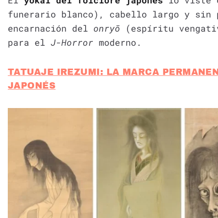
El
yokai del folclore japonés
lo viste 
funerario blanco), cabello largo y sin 
encarnación del
onryō
(espíritu vengati
para el
J-Horror
moderno.
TATUAJE IREZUMI: LA MARCA PERMANEN
JAPONÉS