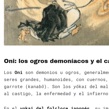
Oni: los ogros demoníacos y el ca
Los
Oni
son demonios u ogros, generalme
seres grandes, humanoides, con cuernos,
garrote (
kanabō
). Son los
yōkai
del mal 
al castigo, la enfermedad y el infierno
En el
yokai del folclore japonés
, su im