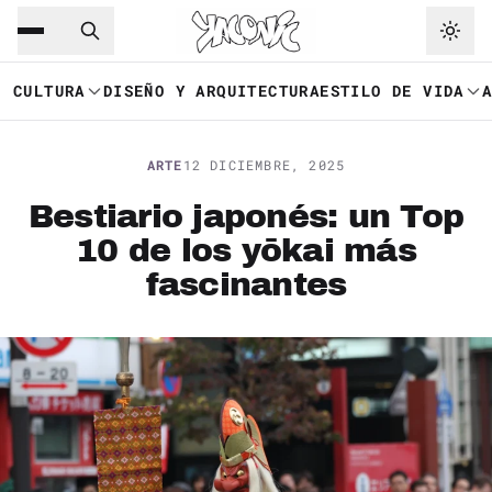
Saltar al contenido principal
Ir a navegación
CULTURA
DISEÑO Y ARQUITECTURA
ESTILO DE VIDA
ARTE
12 DICIEMBRE, 2025
Bestiario japonés: un Top
10 de los yōkai más
fascinantes