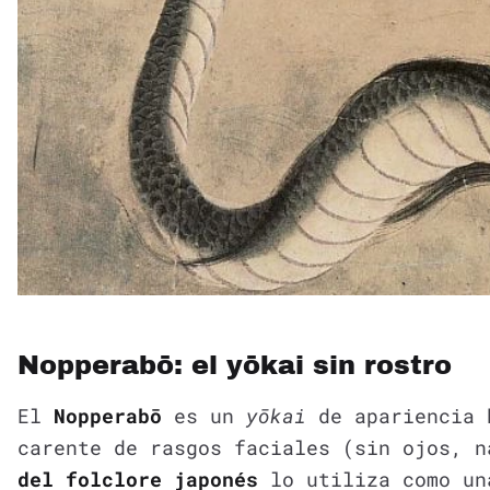
Nopperabō: el yōkai sin rostro
El
Nopperabō
es un
yōkai
de apariencia 
carente de rasgos faciales (sin ojos, 
del folclore japonés
lo utiliza como un