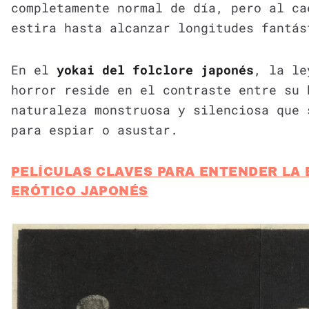
completamente normal de día, pero al ca
estira hasta alcanzar longitudes fantás
En el
yokai del folclore japonés
, la le
horror reside en el contraste entre su 
naturaleza monstruosa y silenciosa que 
para espiar o asustar.
PELÍCULAS CLAVES PARA ENTENDER LA 
ERÓTICO JAPONÉS