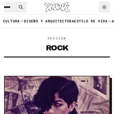
Saltar al contenido principal
Ir a navegación
CULTURA
DISEÑO Y ARQUITECTURA
ESTILO DE VIDA
SECCIÓN
ROCK